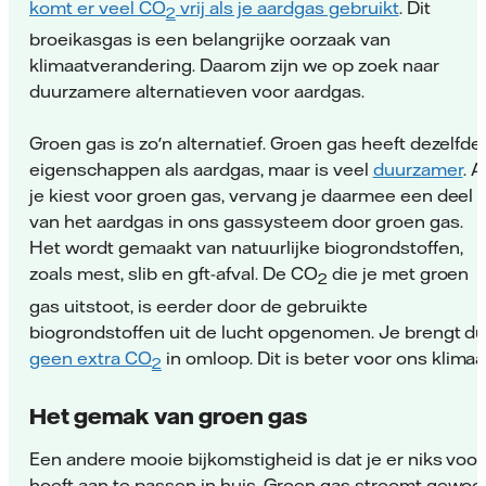
komt er veel CO
vrij als je aardgas gebruikt
. Dit
2
broeikasgas is een belangrijke oorzaak van
klimaatverandering. Daarom zijn we op zoek naar
duurzamere alternatieven voor aardgas.
Groen gas is zo'n alternatief. Groen gas heeft dezelfde
eigenschappen als aardgas, maar is veel
duurzamer
. A
je kiest voor groen gas, vervang je daarmee een deel
van het aardgas in ons gassysteem door groen gas.
Het wordt gemaakt van natuurlijke biogrondstoffen,
zoals mest, slib en gft-afval. De CO
die je met groen
2
gas uitstoot, is eerder door de gebruikte
biogrondstoffen uit de lucht opgenomen. Je brengt d
geen extra CO
in omloop. Dit is beter voor ons klimaa
2
Het gemak van groen gas
Een andere mooie bijkomstigheid is dat je er niks voor
hoeft aan te passen in huis. Groen gas stroomt gewoo