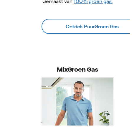
Gemaakt van
100% groen gas.
Ontdek PuurGroen Gas
MixGroen Gas