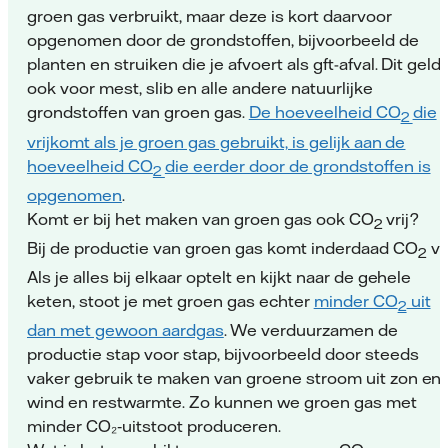
groen gas verbruikt, maar deze is kort daarvoor
opgenomen door de grondstoffen, bijvoorbeeld de
planten en struiken die je afvoert als gft-afval. Dit geldt
ook voor mest, slib en alle andere natuurlijke
grondstoffen van groen gas.
De hoeveelheid CO
die
2
vrijkomt als je groen gas gebruikt, is gelijk aan de
hoeveelheid CO
die eerder door de grondstoffen is
2
opgenomen
.
Komt er bij het maken van groen gas ook CO
vrij?
2
Bij de productie van groen gas komt inderdaad CO
vri
2
Als je alles bij elkaar optelt en kijkt naar de gehele
keten, stoot je met groen gas echter
minder CO
uit
2
dan met gewoon aardgas
. We verduurzamen de
productie stap voor stap, bijvoorbeeld door steeds
vaker gebruik te maken van groene stroom uit zon en
wind en restwarmte. Zo kunnen we groen gas met
minder CO₂‑uitstoot produceren.