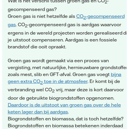
Wat is het verschil tussen groen gas en CO
-
2
gecompenseerd gas?
Groen gas is niet hetzelfde als
CO
-gecompenseerd
2
gas
. CO
-gecompenseerd gas is aardgas waarvoor
2
ergens in de wereld projecten worden gerealiseerd di
je uitstoot compenseren. Aardgas is een fossiele
brandstof die ooit opraakt.
Groen gas wordt gemaakt via een proces van
vergisting, met natuurlijke, hernieuwbare grondstoffe
zoals mest, slib en GFT-afval. Groen gas voegt
bijna
geen extra CO
toe in de atmosfeer
. Er komt bij de
2
verbranding wel CO
vrij, maar deze is kort daarvoor
2
door de gebruikte biogrondstoffen opgenomen.
Daardoor is de uitstoot van groen gas over de hele
keten lager dan bij aardgas
.
Biogrondstoffen en biomassa, dat is toch hetzelfde?
Biogrondstoffen en biomassa betekenen inderdaad