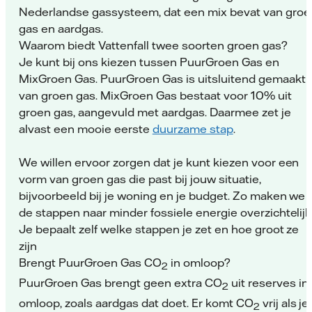
Nederlandse gassysteem, dat een mix bevat van groe
gas en aardgas.
Waarom biedt Vattenfall twee soorten groen gas?
Je kunt bij ons kiezen tussen PuurGroen Gas en
MixGroen Gas. PuurGroen Gas is uitsluitend gemaakt
van groen gas. MixGroen Gas bestaat voor 10% uit
groen gas, aangevuld met aardgas. Daarmee zet je
alvast een mooie eerste
duurzame stap
.
We willen ervoor zorgen dat je kunt kiezen voor een
vorm van groen gas die past bij jouw situatie,
bijvoorbeeld bij je woning en je budget. Zo maken we
de stappen naar minder fossiele energie overzichtelijk
Je bepaalt zelf welke stappen je zet en hoe groot ze
zijn
Brengt PuurGroen Gas CO
in omloop?
2
PuurGroen Gas brengt geen extra CO
uit reserves in
2
omloop, zoals aardgas dat doet. Er komt CO
vrij als je
2