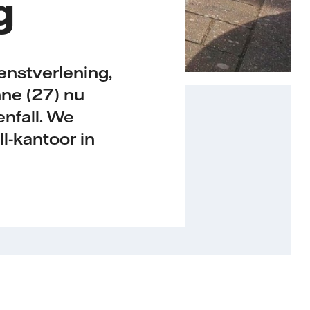
g
enstverlening,
nne (27) nu
nfall. We
l-kantoor in