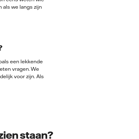
n als we langs zijn
?
zoals een lekkende
oeten vragen. We
lijk voor zijn. Als
zien staan?