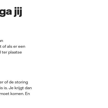
a jij
an
 of als er een
 ter plaatse
er of de storing
is. Je krijgt dan
s moet komen. En