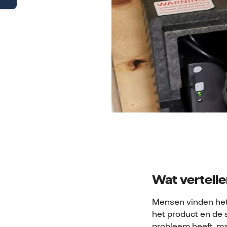
Wat vertell
Mensen vinden het 
het product en de 
probleem heeft, m