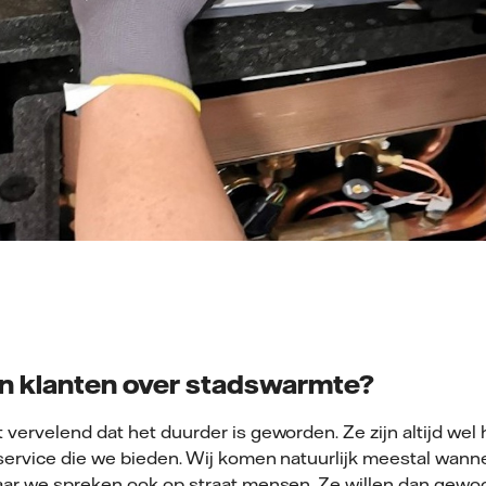
en klanten over stadswarmte?
vervelend dat het duurder is geworden. Ze zijn altijd wel
service die we bieden. Wij komen natuurlijk meestal wann
aar we spreken ook op straat mensen. Ze willen dan gew