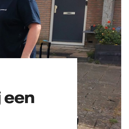
j een
r