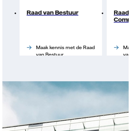
Raad van Bestuur
Raad 
Comm
Maak kennis met de Raad
Maa
van Bestuur
va