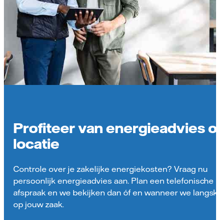
Profiteer van energieadvies o
locatie
Controle over je zakelijke energiekosten? Vraag nu
persoonlijk energieadvies aan. Plan een telefonische
afspraak en we bekijken dan óf en wanneer we langs
op jouw zaak.