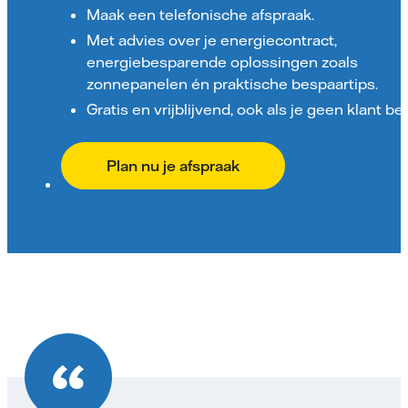
Maak een telefonische afspraak.
Met advies over je energiecontract,
energiebesparende oplossingen zoals
zonnepanelen én praktische bespaartips.
Gratis en vrijblijvend, ook als je geen klant ben
Plan nu je afspraak