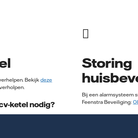
el
Storing
huisbeve
 verhelpen. Bekijk
deze
 verholpen.
Bij een alarmsysteem st
Feenstra Beveiliging:
0
cv-ketel nodig?
Eerst wordt geprobeerd 
e Feenstra
Lukt dat niet? Dan kom
n 24 uur per dag, 7 dagen
storing te verhelpen.
nnen een dag.