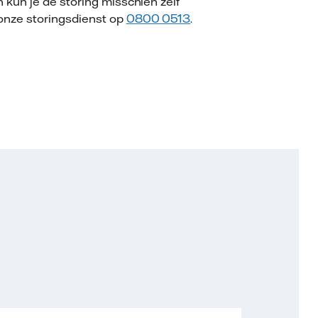
n kun je de storing misschien zelf
 onze storingsdienst op
0800 0513
.