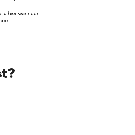
es je hier wanneer
sen.
st?