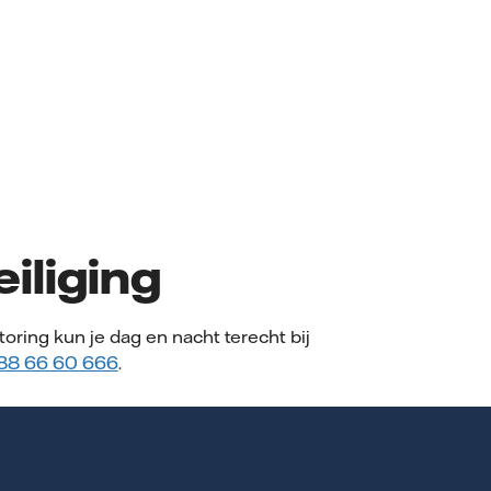
iliging
oring kun je dag en nacht terecht bij
88 66 60 666
.
de storing telefonisch te verhelpen.
t een servicemonteur bij je thuis om de