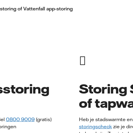
-storing of Vattenfall app-storing
sstoring
Storing
of tapw
Bel
0800 9009
(gratis)
Heb je stadswarmte en 
toringen
storingscheck
zie je di