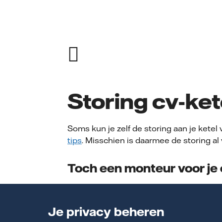
Storing cv-ket
Soms kun je zelf de storing aan je ketel
tips
. Misschien is daarmee de storing al
Toch een monteur voor je 
Dat kan. Bel bij een cv-ketel storing onz
storingsdienst:
088 845 5000
. Wij zij
Je privacy beheren
per week bereikbaar. En we helpen je bi