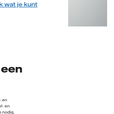
k wat je kunt
g een
- en
el- en
p nodig.