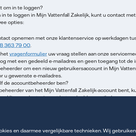
kt om in te loggen?
m in te loggen in Mijn Vattenfall Zakelijk, kunt u contact 
wee opties:
ntact opnemen met onze klantenservice op werkdagen tus
8 363 79 00
.
 het
vragenformulier
uw vraag stellen aan onze serviceme
inlog met een gedeeld e-mailadres en geen toegang tot de
heerder om een nieuw gebruikersaccount in Mijn Vattenfa
r u gewenste e-mailadres.
zelf de accountbeheerder ben?
beheerder van het Mijn Vattenfall Zakelijk-account bent, 
n. Hiervoor logt u in met het gedeelde e-mailadres en voeg
et het door u gewenste e-mailadres.
 menu naar:
Regelen - Gebruikersbeheer
.
okies en daarmee vergelijkbare technieken. Wij gebruike