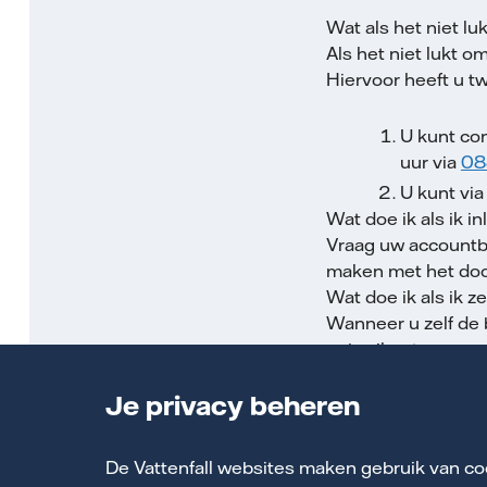
Wat als het niet lu
Als het niet lukt o
Hiervoor heeft u t
U kunt co
uur via
08
U kunt via
Wat doe ik als ik 
Vraag uw accountbe
maken met het doo
Wat doe ik als ik 
Wanneer u zelf de 
gebruiker toevoege
nieuwe gebruiker m
Je privacy beheren
Ga hiervoor in het
De Vattenfall websites maken gebruik van co