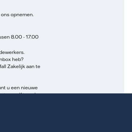
met ons opnemen.
sen 8.00 - 17.00
dewerkers.
 inbox heb?
ll Zakelijk aan te
kunt u een nieuwe
t u uzelf toe als
n