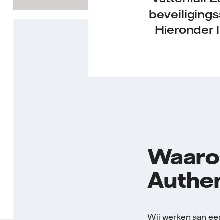
beveiligings
Hieronder l
Waarom
Authen
Wij werken aan een