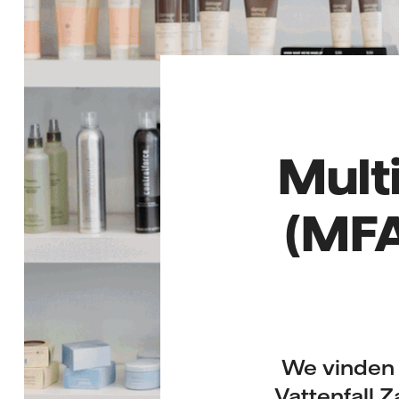
Mult
(MFA
We vinden u
Vattenfall 