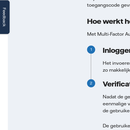
toegangscode gev
Feedback
Feedback
Hoe werkt h
Met Multi-Factor Au
Inlogg
Het invoere
zo makkelijk
Verific
Nadat de ge
eenmalige v
de gebruiker
De gebruiker