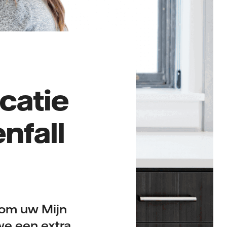
catie
nfall
t om uw Mijn
we een extra