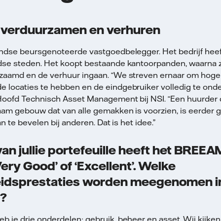
 verduurzamen en verhuren
andse beursgenoteerde vastgoedbelegger. Het bedrijf hee
dse steden. Het koopt bestaande kantoorpanden, waarna
aamd en de verhuur ingaan. “We streven ernaar om hoge 
locaties te hebben en de eindgebruiker volledig te onde
Hoofd Technisch Asset Management bij NSI. “Een huurder di
aam gebouw dat van alle gemakken is voorzien, is eerder 
n te bevelen bij anderen. Dat is het idee.”
an jullie portefeuille heeft het BREEA
Very Good’ of ‘Excellent’. Welke
idsprestaties worden meegenomen in
g?
 je drie onderdelen: gebruik, beheer en asset. Wij kijken