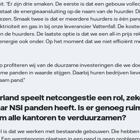
uit. “Er zijn drie smaken. De eerste is dat een gebouw voll
 staat de energieaansluiting op de naam van de huurder. Di
iezen. Smaak twee is dat er meerdere huurders is één pand 
ktriciteit en gas in bij onze leverancier Vattenfall. De kos
 de huurders. De laatste optie is dat we een all-in prijs r
t energie ook onder. Op het moment dat we niet efficiënt 
 profiteren wij van de duurzame investeringen die we d
me panden in waarde stijgen. Daarbij huren bedrijven lie
aam pand.”
rland speelt netcongestie een rol, zek
r NSI panden heeft. Is er genoeg rui
m alle kantoren te verduurzamen?
el is dat we werken met bestaande gebouwen. Die hebben 
. Een warmtepomp plaatsen in een pand is geen probleem a