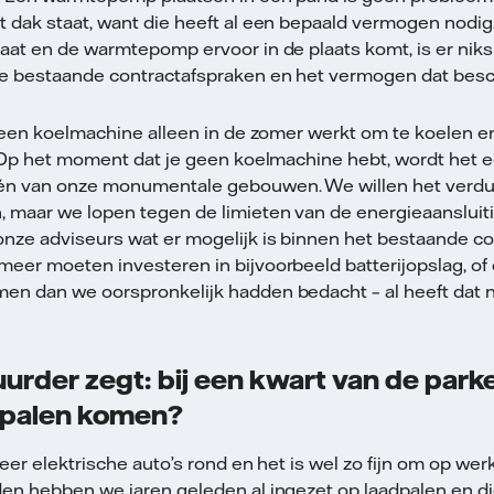
 dak staat, want die heeft al een bepaald vermogen nodig.
aat en de warmtepomp ervoor in de plaats komt, is er niks
e bestaande contractafspraken en het vermogen dat besch
t een koelmachine alleen in de zomer werkt om te koelen
. Op het moment dat je geen koelmachine hebt, wordt het e
én van onze monumentale gebouwen. We willen het verd
 maar we lopen tegen de limieten van de energieaansluit
ze adviseurs wat er mogelijk is binnen het bestaande con
eer moeten investeren in bijvoorbeeld batterijopslag, of
n dan we oorspronkelijk hadden bedacht – al heeft dat na
uurder zegt: bij een kwart van de par
dpalen komen?
eer elektrische auto’s rond en het is wel zo fijn om op wer
en hebben we jaren geleden al ingezet op laadpalen en die