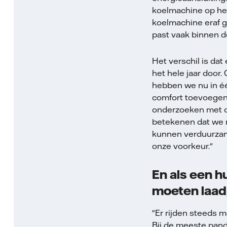
koelmachine op het
koelmachine eraf g
past vaak binnen d
Het verschil is da
het hele jaar door
hebben we nu in é
comfort toevoegen,
onderzoeken met on
betekenen dat we m
kunnen verduurzame
onze voorkeur."
En als een h
moeten laa
"Er rijden steeds m
Bij de meeste pand