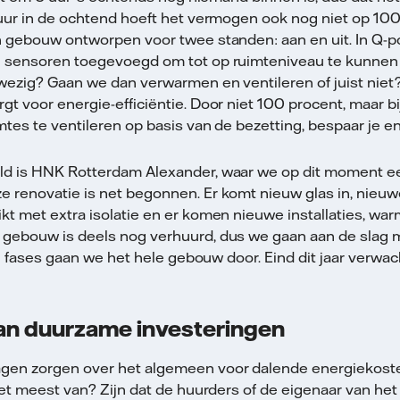
 uur in de ochtend hoeft het vermogen ook nog niet op 100 
n gebouw ontworpen voor twee standen: aan en uit. In Q-
 sensoren toegevoegd om tot op ruimteniveau te kunnen s
wezig? Gaan we dan verwarmen en ventileren of juist niet
gt voor energie-efficiëntie. Door niet 100 procent, maar b
mtes te ventileren op basis van de bezetting, bespaar je e
ld is HNK Rotterdam Alexander, waar we op dit moment e
 renovatie is net begonnen. Er komt nieuw glas in, nieuw
kt met extra isolatie en er komen nieuwe installaties, 
 gebouw is deels nog verhuurd, dus we gaan aan de slag 
 In fases gaan we het hele gebouw door. Eind dit jaar verwa
van duurzame investeringen
gen zorgen over het algemeen voor dalende energiekoste
 het meest van? Zijn dat de huurders of de eigenaar van h