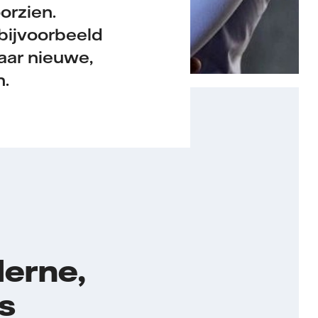
orzien.
 bijvoorbeeld
aar nieuwe,
n.
derne,
s