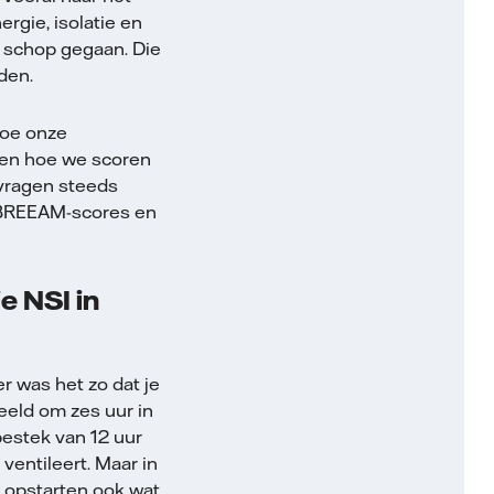
rgie, isolatie en
 schop gegaan. Die
den.
hoe onze
ien hoe we scoren
 vragen steeds
 BREEAM-scores en
ie NSI in
r was het zo dat je
eeld om zes uur in
bestek van 12 uur
ventileert. Maar in
t opstarten ook wat