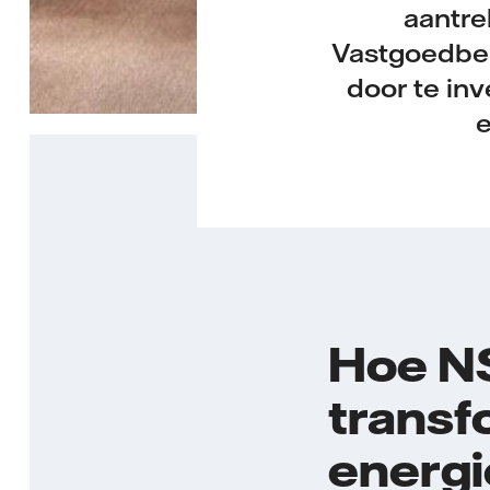
aantre
Vastgoedbele
door te in
e
Hoe N
transf
energi