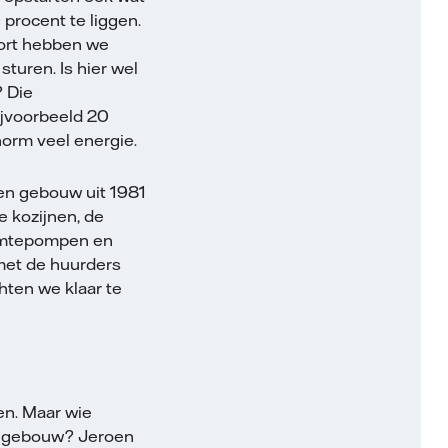
procent te liggen.
port hebben we
turen. Is hier wel
? Die
ijvoorbeeld 20
norm veel energie.
en gebouw uit 1981
e kozijnen, de
warmtepompen en
met de huurders
chten we klaar te
n. Maar wie
et gebouw? Jeroen