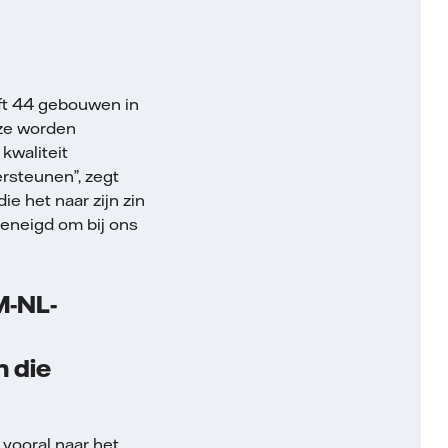
ft 44 gebouwen in
 ze worden
kwaliteit
rsteunen”, zegt
e het naar zijn zin
geneigd om bij ons
M-NL-
 die
 vooral naar het