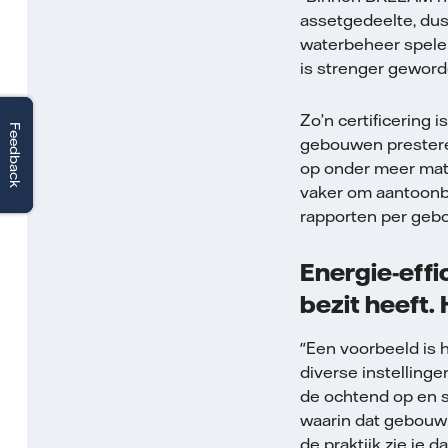
assetgedeelte, dus
waterbeheer spele
is strenger gewor
Zo’n certificering 
Feedback
Feedback
gebouwen prestere
op onder meer mate
vaker om aantoonb
rapporten per geb
Energie-effic
bezit heeft. 
"Een voorbeeld is 
diverse instelling
de ochtend op en s
waarin dat gebouw 
de praktijk zie je 