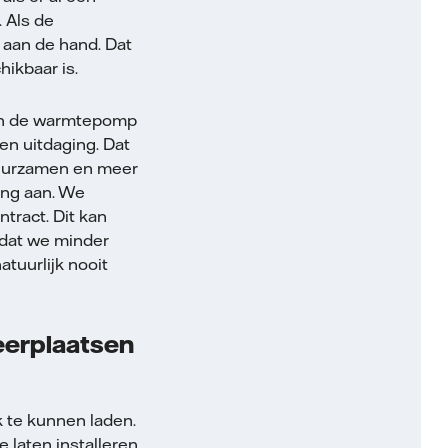
 Als de
 aan de hand. Dat
ikbaar is.
 en de warmtepomp
en uitdaging. Dat
uurzamen en meer
ing aan. We
tract. Dit kan
 dat we minder
tuurlijk nooit
keerplaatsen
k te kunnen laden.
 laten installeren