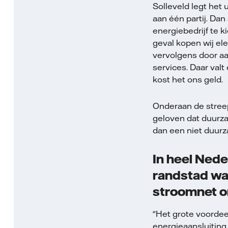
Solleveld legt het 
aan één partij. Dan
energiebedrijf te k
geval kopen wij ele
vervolgens door aan
services. Daar val
kost het ons geld.
Onderaan de streep
geloven dat duurza
dan een niet duurz
In heel Nede
randstad waa
stroomnet o
"Het grote voorde
energieaansluiting