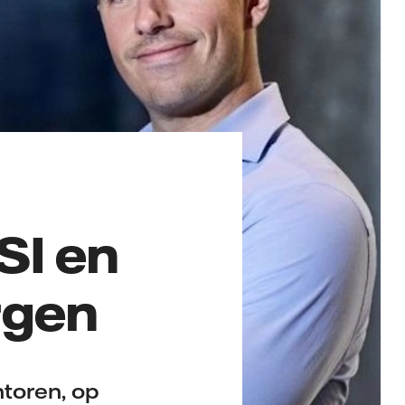
SI en
rgen
ntoren, op