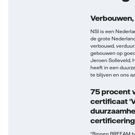
Verbouwen,
NSI is een Nederl
de grote Nederlan
verbouwd, verduurz
gebouwen op goede 
Jeroen Solleveld, 
heeft in een duurz
te blijven en ons aa
75 procent v
certificaat ‘
duurzaamhe
certificerin
"Binnen BREEAM heb