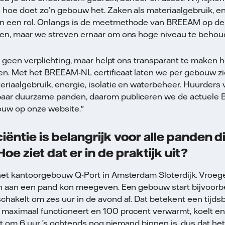
 hoe doet zo’n gebouw het. Zaken als materiaalgebruik, ene
n een rol. Onlangs is de meetmethode van BREEAM op de
den, maar we streven ernaar om ons hoge niveau te behou
is geen verplichting, maar helpt ons transparant te maken 
n. Met het BREEAM-NL certificaat laten we per gebouw z
riaalgebruik, energie, isolatie en waterbeheer. Huurders
aar duurzame panden, daarom publiceren we de actuele
ouw op onze website
."
iëntie is belangrijk voor alle panden d
Hoe ziet dat er in de praktijk uit?
het kantoorgebouw Q-Port in Amsterdam Sloterdijk. Vroege
en aan een pand kon meegeven. Een gebouw start bijvoorb
chakelt om zes uur in de avond af. Dat betekent een tijds
maximaal functioneert en 100 procent verwarmt, koelt en 
dat om 6 uur ’s ochtends nog niemand binnen is, dus dat he