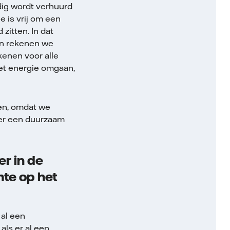
edig wordt verhuurd
e is vrij om een
zitten. In dat
ten rekenen we
ekenen voor alle
met energie omgaan,
oen, omdat we
ver een duurzaam
er in de
mte op het
al een
ls er al een