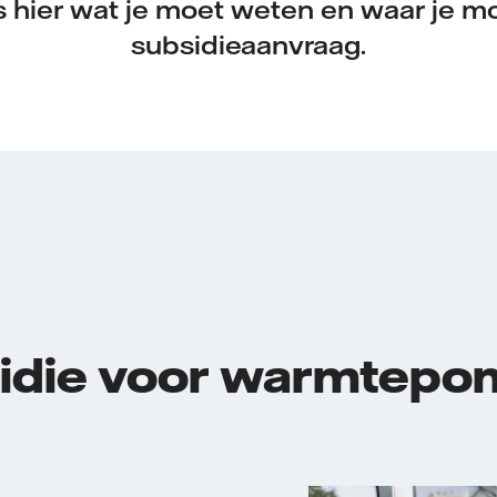
s hier wat je moet weten en waar je moe
subsidieaanvraag.
sidie voor warmtep