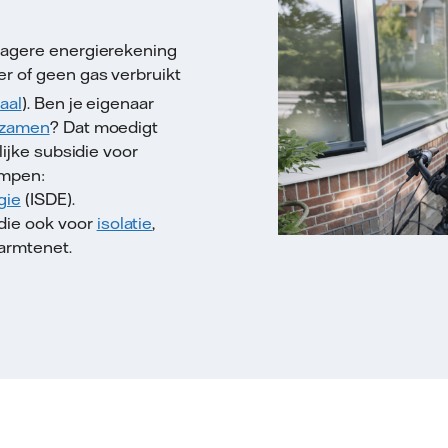
lagere energierekening
er of geen gas verbruikt
aal
). Ben je eigenaar
rzamen
? Dat moedigt
ijke subsidie voor
ompen:
gie
(ISDE).
idie ook voor
isolatie
,
armtenet.