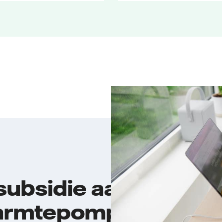
 subsidie aan
warmtepomp