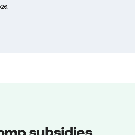
026.
mp subsidies