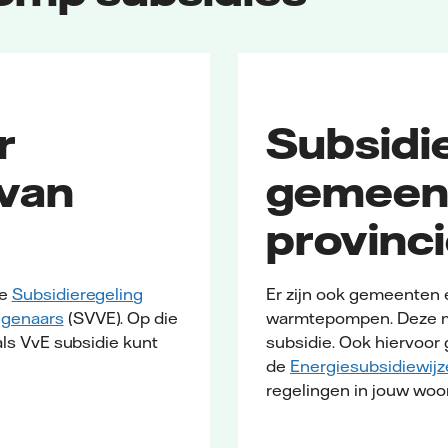
r
Subsidi
 van
gemeen
provinc
de
Subsidieregeling
Er zijn ook gemeenten 
igenaars
(SVVE). Op die
warmtepompen. Deze ma
als VvE subsidie kunt
subsidie. Ook hiervoor 
de
Energiesubsidiewijz
regelingen in jouw woo