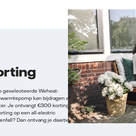
rting
op geselecteerde Weheat-
warmtepomp kan bijdragen aan een
ter. Je ontvangt €300 korting op een
ing op een all-electric
tenfall? Dan ontvang je daarbovenop