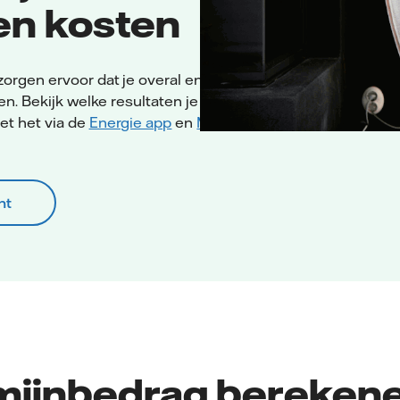
 en kosten
orgen ervoor dat je overal en altijd
ten. Bekijk welke resultaten je hebt
et het via de
Energie app
en
Mijn
ht
mijnbedrag bereken