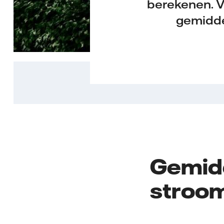
berekenen. Vi
gemidde
Gemidd
stroom