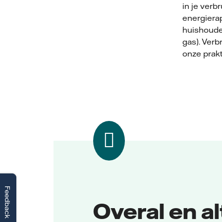
in je verb
energierap
huishouden
gas). Verb
onze prak
Feedback
Overal en alt