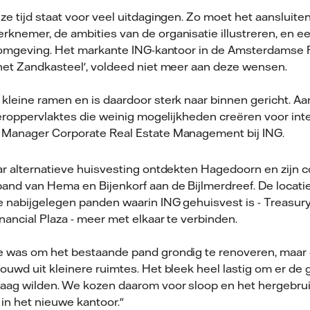
ze tijd staat voor veel uitdagingen. Zo moet het aansluit
knemer, de ambities van de organisatie illustreren, en 
e omgeving. Het markante ING-kantoor in de Amsterdamse 
het Zandkasteel', voldeed niet meer aan deze wensen.
kleine ramen en is daardoor sterk naar binnen gericht. A
oeroppervlaktes die weinig mogelijkheden creëren voor inter
 Manager Corporate Real Estate Management bij ING.
ar alternatieve huisvesting ontdekten Hagedoorn en zijn c
and van Hema en Bijenkorf aan de Bijlmerdreef. De locati
 nabijgelegen panden waarin ING gehuisvest is - Treasury
nancial Plaza - meer met elkaar te verbinden.
e was om het bestaande pand grondig te renoveren, maar
ouwd uit kleinere ruimtes. Het bleek heel lastig om er de 
aag wilden. We kozen daarom voor sloop en het hergebru
in het nieuwe kantoor."