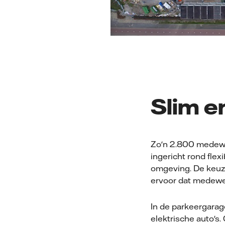
Slim e
Zo'n 2.800 medewe
ingericht rond fle
omgeving. De keuze
ervoor dat medewer
In de parkeergarag
elektrische auto's