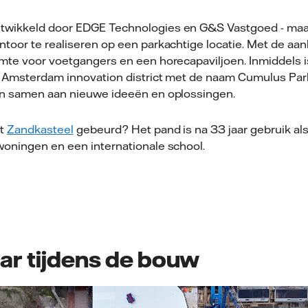
twikkeld door EDGE Technologies en G&S Vastgoed - maa
ntoor te realiseren op een parkachtige locatie. Met de aa
imte voor voetgangers en een horecapaviljoen. Inmiddels is
t Amsterdam innovation district met de naam Cumulus Park
en samen aan nieuwe ideeën en oplossingen.
et
Zandkasteel
gebeurd? Het pand is na 33 jaar gebruik al
woningen en een internationale school.
ar tijdens de bouw