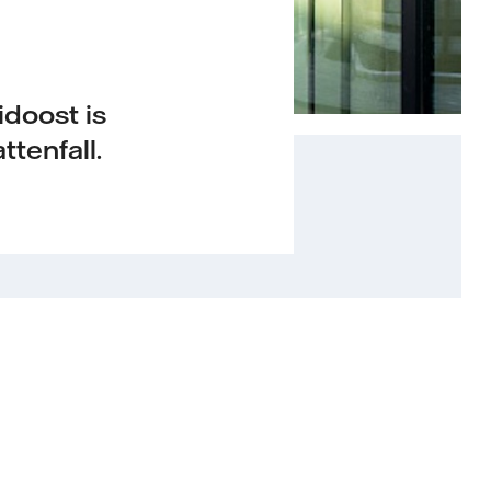
doost is
tenfall.