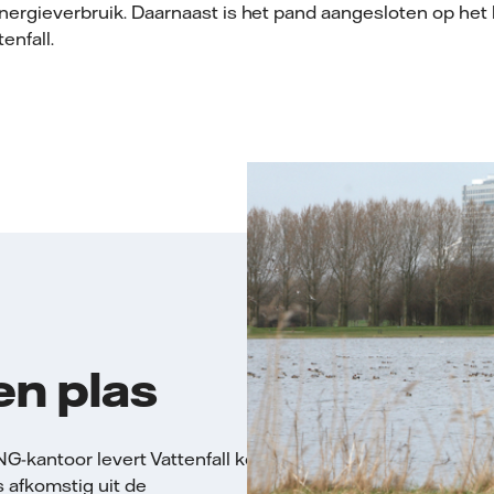
 energieverbruik. Daarnaast is het pand aangesloten op het
enfall.
en plas
G-kantoor levert Vattenfall koude uit
 afkomstig uit de