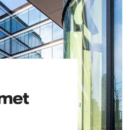
 met
n