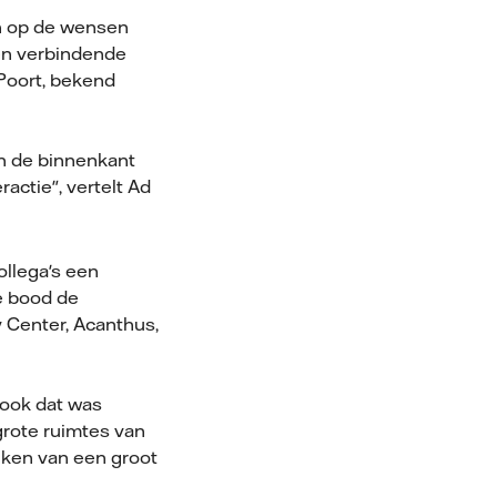
en op de wensen
een verbindende
Poort, bekend
an de binnenkant
actie", vertelt Ad
ollega's een
e bood de
 Center, Acanthus,
 ook dat was
grote ruimtes van
iken van een groot