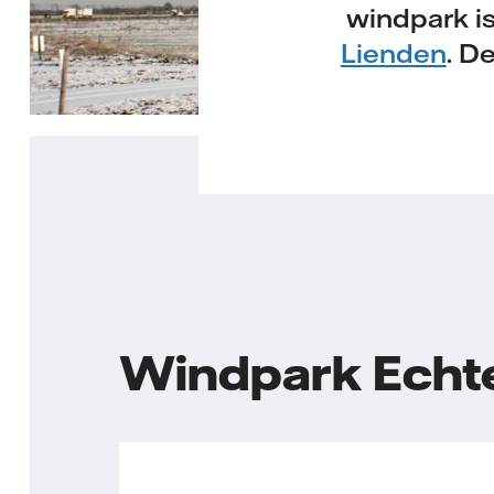
windpark i
Lienden
. D
Windpark Echt