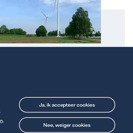
Windpark Moerdijk heeft een
vermogen van 27 MW
Meer over dit windpark
n
Ja, ik accepteer cookies
w
an
.
Nee, weiger cookies