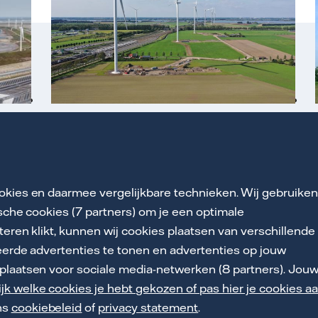
Windpark Klaverspoor heeft een
vermogen van 34,2 MW
Meer over dit windpark
okies en daarmee vergelijkbare technieken. Wij gebruike
ische cookies (7 partners) om je een optimale
teren klikt, kunnen wij cookies plaatsen van verschillende
eerde advertenties te tonen en advertenties op jouw
plaatsen voor sociale media-netwerken (8 partners). Jou
tement
Privacy & voorwaarden
jk welke cookies je hebt gekozen of pas hier je cookies a
ns
cookiebeleid
of
privacy statement
.
ersregeling
Toegankelijkheid
Werken bij Vattenfall