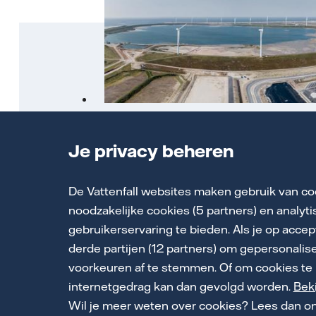
Windpark Slufterdam heeft een
vermogen van 50,4 MW
Je privacy beheren
Meer over dit windpark
De Vattenfall websites maken gebruik van co
noodzakelijke cookies (5 partners) en analyt
gebruikerservaring te bieden. Als je op accep
derde partijen (12 partners) om gepersonalis
voorkeuren af te stemmen. Of om cookies te 
Cookie Sta
internetgedrag kan dan gevolgd worden.
Beki
Wil je meer weten over cookies? Lees dan o
Klokkenluid