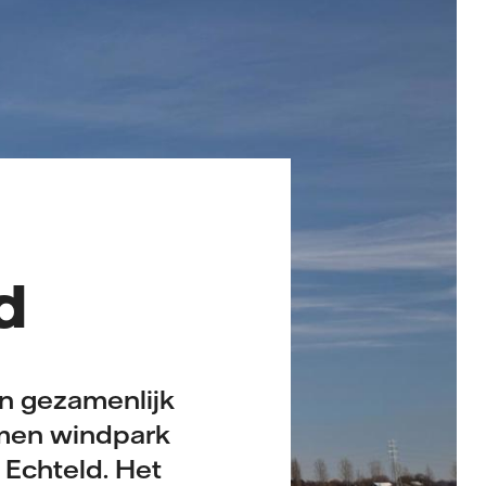
d
n gezamenlijk
men windpark
 Echteld. Het