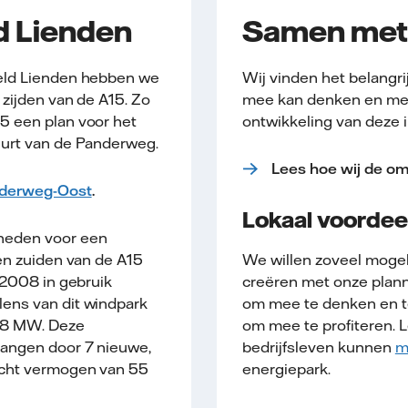
d Lienden
Samen met
eld Lienden hebben we
Wij vinden het belangri
zijden van de A15. Zo
mee kan denken en mee
5 een plan voor het
ontwikkeling van deze i
uurt van de Panderweg.
Lees hoe wij de o
derweg-Oost
.
Lokaal voordee
heden voor een
en zuiden van de A15
We willen zoveel moge
 2008 in gebruik
creëren met onze planne
ens van dit windpark
om mee te denken en t
 8 MW. Deze
om mee te profiteren. 
angen door 7 nieuwe,
bedrijfsleven kunnen
m
acht vermogen van 55
energiepark.