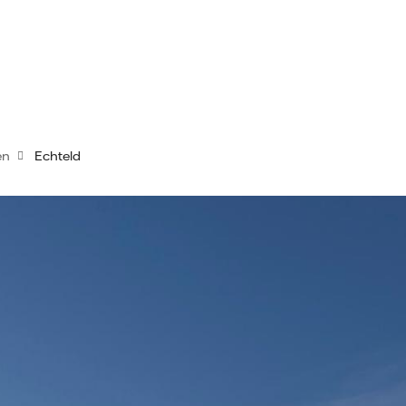
en
Echteld