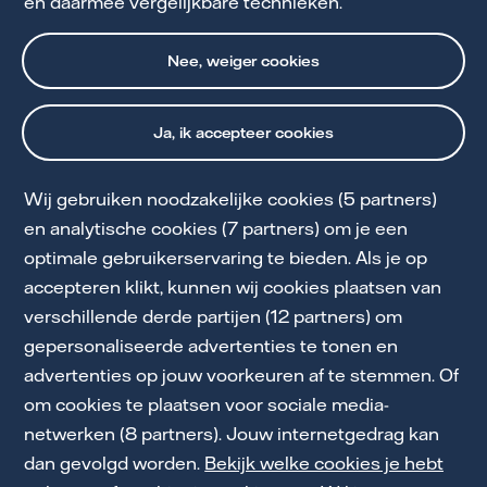
en daarmee vergelijkbare technieken.
Nee, weiger cookies
Ja, ik accepteer cookies
Wij gebruiken noodzakelijke cookies (5 partners)
Cookie Statement
en analytische cookies (7 partners) om je een
optimale gebruikerservaring te bieden. Als je op
Privacy en Voorwaarden
accepteren klikt, kunnen wij cookies plaatsen van
Toegankelijkheid
verschillende derde partijen (12 partners) om
gepersonaliseerde advertenties te tonen en
Partnerships
advertenties op jouw voorkeuren af te stemmen. Of
Energiekennis
om cookies te plaatsen voor sociale media-
netwerken (8 partners). Jouw internetgedrag kan
Werken bij Vattenfall
dan gevolgd worden.
Bekijk welke cookies je hebt