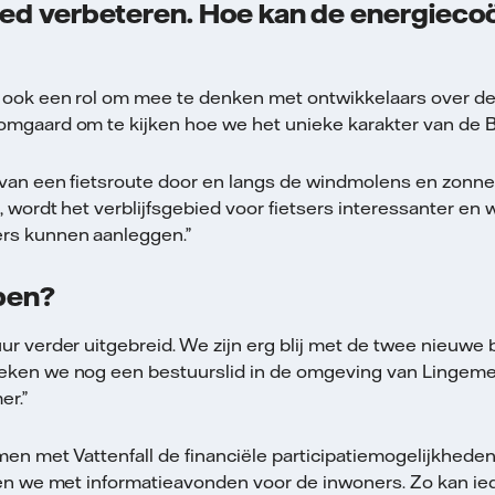
ied verbeteren. Hoe kan de energiecoö
ook een rol om mee te denken met ontwikkelaars over de la
mgaard om te kijken hoe we het unieke karakter van de B
van een fietsroute door en langs de windmolens en zonnev
 wordt het verblijfsgebied voor fietsers interessanter en w
rs kunnen aanleggen.”
ppen?
r verder uitgebreid. We zijn erg blij met de twee nieuwe 
eken we nog een bestuurslid in de omgeving van Lingemee
er.”
men met Vattenfall de financiële participatiemogelijkhe
ten we met informatieavonden voor de inwoners. Zo kan ie