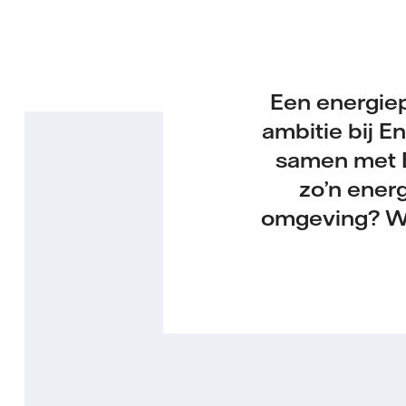
Een energiep
ambitie bij E
samen met E
zo’n ener
omgeving? We