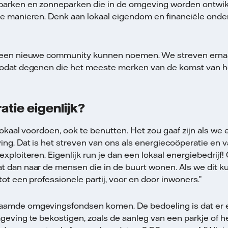
dparken en zonneparken die in de omgeving worden ontwi
e manieren. Denk aan lokaal eigendom en financiële onde
k een nieuwe community kunnen noemen. We streven ernaa
zodat degenen die het meeste merken van de komst van h
tie eigenlijk?
lokaal voordoen, ook te benutten. Het zou gaaf zijn als w
ng. Dat is het streven van ons als energiecoöperatie en va
exploiteren. Eigenlijk run je dan een lokaal energiebedri
 dan naar de mensen die in de buurt wonen. Als we dit k
ot een professionele partij, voor en door inwoners.”
aamde omgevingsfondsen komen. De bedoeling is dat er e
geving te bekostigen, zoals de aanleg van een parkje of 