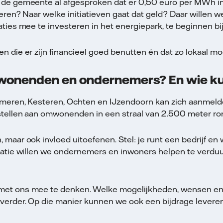
 de gemeente al afgesproken dat er 0,50 euro per MWh in d
heren? Naar welke initiatieven gaat dat geld? Daar willen
aties mee te investeren in het energiepark, te beginnen bi
 die er zijn financieel goed benutten én dat zo lokaal mog
omwonenden en ondernemers? En wie 
mmeren, Kesteren, Ochten en IJzendoorn kan zich aanmelde
 stellen aan omwonenden in een straal van 2.500 meter r
maar ook invloed uitoefenen. Stel: je runt een bedrijf en w
peratie willen we ondernemers en inwoners helpen te verd
met ons mee te denken. Welke mogelijkheden, wensen en id
 verder. Op die manier kunnen we ook een bijdrage leveren