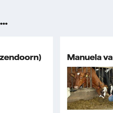
..
Jzendoorn)
Manuela va