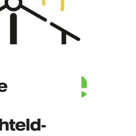
e
hteld-