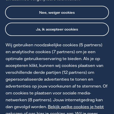
Bekijk alle berichten in het nieuwsarchief
Nee, weiger cookies
Ja, ik accepteer cookies
Wij gebruiken noodzakelijke cookies (5 partners)
en analytische cookies (7 partners) om je een
optimale gebruikerservaring te bieden. Als je op
Cookie Statement
accepteren klikt, kunnen wij cookies plaatsen van
Privacy & voorwaarden
verschillende derde partijen (12 partners) om
gepersonaliseerde advertenties te tonen en
Klokkenluidersregeling
advertenties op jouw voorkeuren af te stemmen. Of
Toegankelijkheid
om cookies te plaatsen voor sociale media-
netwerken (8 partners). Jouw internetgedrag kan
Werken bij Vattenfall
dan gevolgd worden.
Bekijk welke cookies je hebt
gekozen of pas hier je cookies aan
. Wil je meer