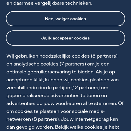
en daarmee vergelijkbare technieken.
Het verhaal van Herqua
Nee, weiger cookies
Ja, ik accepteer cookies
Wij gebruiken noodzakelijke cookies (5 partners)
en analytische cookies (7 partners) om je een
optimale gebruikerservaring te bieden. Als je op
Cookie Statement
accepteren klikt, kunnen wij cookies plaatsen van
Klantenservice mkb
verschillende derde partijen (12 partners) om
gepersonaliseerde advertenties te tonen en
Privacy en Voorwaarden
advertenties op jouw voorkeuren af te stemmen. Of
Toegankelijkheid
om cookies te plaatsen voor sociale media-
netwerken (8 partners). Jouw internetgedrag kan
Werken bij Vattenfall
dan gevolgd worden.
Bekijk welke cookies je hebt