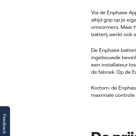
Via de Enphase App 
altijd grip op je 
omvormers. Maar h
batterij werkt oo
De Enphase batterij
ingebouwde beveili
een installateur lo
de fabriek. Op de E
Kortom: de Enphase 
maximale controle w
Feedback