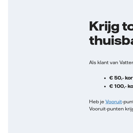
Krijg t
thuisba
Als klant van Vattenf
€ 50,- kor
€ 100,- ko
Heb je
Vooruit
‑pun
Vooruit‑punten krij