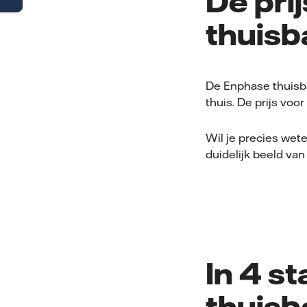
De pri
thuisba
De Enphase thuisbatt
thuis. De prijs voor
Wil je precies wet
duidelijk beeld van 
In 4 s
thuisba