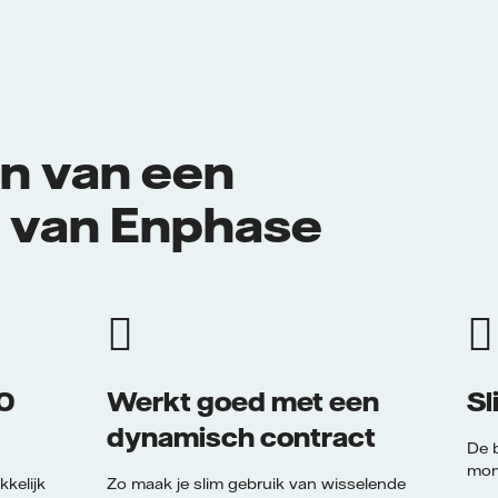
n van een
j van Enphase
20
Werkt goed met een
Sl
dynamisch contract
De b
mom
kkelijk
Zo maak je slim gebruik van wisselende