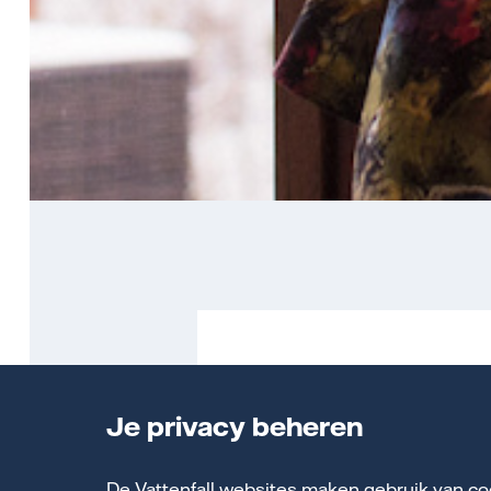
We bespr
Je privacy beheren
De Vattenfall websites maken gebruik van co