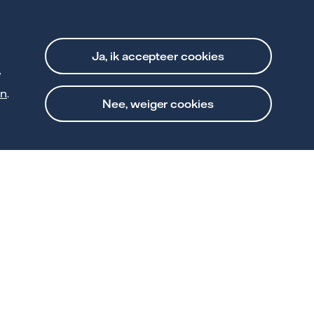
je wensen door en je
 installatie.
Ja, ik accepteer cookies
w
an
.
Nee, weiger cookies