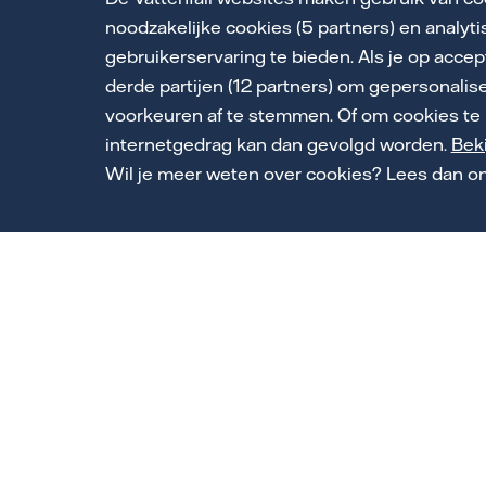
Vul het formulier in en wi
noodzakelijke cookies (5 partners) en analyt
ontvangt snel een offerte o
gebruikerservaring te bieden. Als je op accep
derde partijen (12 partners) om gepersonalis
voorkeuren af te stemmen. Of om cookies te 
Aanhef
internetgedrag kan dan gevolgd worden.
Beki
Wil je meer weten over cookies? Lees dan o
De heer
Mevrouw
Jouw initialen
Achternaam