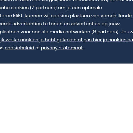
j nemen binnen één werkdag contact met je op. We nemen 
ische cookies (7 partners) om je een optimale
p maat. Daarna zorgen wij binnen 14 kalenderdagen voor de
teren klikt, kunnen wij cookies plaatsen van verschillende
eerde advertenties te tonen en advertenties op jouw
plaatsen voor sociale media-netwerken (8 partners). Jou
jk welke cookies je hebt gekozen of pas hier je cookies a
ns
cookiebeleid
of
privacy statement
.